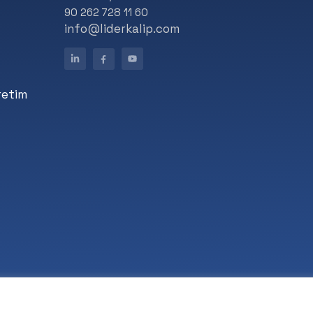
90 262 728 11 60
info@liderkalip.com
retim