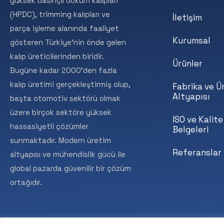
yüksek basınçlı döküm kalıpları
(HPDC), trimming kalıpları ve
İletişim
parça işleme alanında faaliyet
Kurumsal
gösteren Türkiye’nin önde gelen
kalıp üreticilerinden biridir.
Ürünler
Bugüne kadar 2000’den fazla
kalıp üretimi gerçekleştirmiş olup,
Fabrika ve Ü
Altyapısı
başta otomotiv sektörü olmak
üzere birçok sektöre yüksek
ISO ve Kalite
hassasiyetli çözümler
Belgeleri
sunmaktadır. Modern üretim
Referanslar
altyapısı ve mühendislik gücü ile
global pazarda güvenilir bir çözüm
ortağıdır.