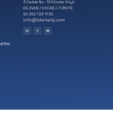
3.Cadde No : 13 Köseler Köyü
DİLOVASI / KOCAELİ-TÜRKİYE
90 262 728 11 60
info@liderkalip.com
retim