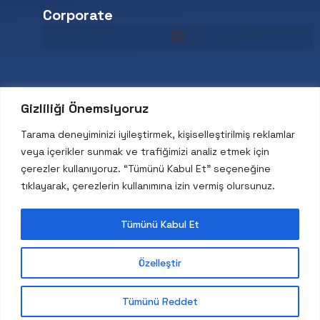
Corporate
Contact
Gizliliği Önemsiyoruz
S.S. İstanbul Mermerciler San.Sit. 3.Cadde No : 13 Köseler
Tarama deneyiminizi iyileştirmek, kişiselleştirilmiş reklamlar
Köyü DİLOVASI / KOCAELİ-TÜRKİYE
veya içerikler sunmak ve trafiğimizi analiz etmek için
90 262 728 11 60
çerezler kullanıyoruz. “Tümünü Kabul Et” seçeneğine
info@liderkalip.com
tıklayarak, çerezlerin kullanımına izin vermiş olursunuz.
Tümünü Kabul Et
Özelleştir
© 2026 Lider Kalıp – Tüm Hakları Saklıdır. Designed by
Tümünü Reddet
MonoPenta C.B.